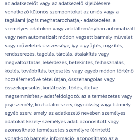
az adatkezelőt vagy az adatkezelő kijelölésére
vonatkozó különös szempontokat az uniós vagy a
tagállami jog is meghatározhatja;• adatkezelés: a
személyes adatokon vagy adatállományban automatizált
vagy nem automatizált módon végzett bármely művelet
vagy műveletek összessége, így a gyűjtés, rögzítés,
rendszerezés, tagolás, tárolás, átalakítás vagy
megváltoztatás, lekérdezés, betekintés, felhasználás,
közlés, továbbítás, terjesztés vagy egyéb módon történő
hozzáférhetővé tétel útján, összehangolás vagy
összekapcsolás, korlátozás, törlés, illetve
megsemmisítés;• adatfeldolgozó: az a természetes vagy
jogi személy, közhatalmi szerv, ügynökség vagy bármely
egyéb szerv, amely az adatkezelő nevében személyes
adatokat kezel;• személyes adat: azonosított vagy
azonosítható természetes személyre (érintett)
vonatkozó bármely információ; azonosítható az a