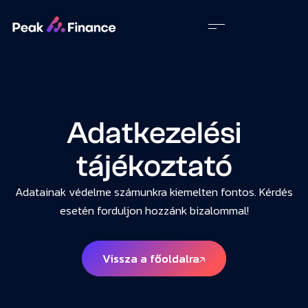
Adatkezelési
tájékoztató
Adatainak védelme számunkra kiemelten fontos. Kérdés
esetén forduljon hozzánk bizalommal!
Vissza a főoldalra
Vissza a főoldalra