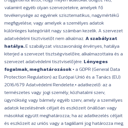
valamint egyéb olyan szervezetekre, amelyek fő
tevékenysége az egyének szisztematikus, nagymértékű
megfigyelése, vagy amelyek a személyes adatok
különleges kategóriáit nagy számban kezelik. A szervezet
adatvédelmi tisztviselőt nem alkalmaz.
A szabályzat
hatálya.
E szabályzat visszavonásig érvényes, hatálya
kiterjed a szervezet tisztségviselőire, alkalmazottaira és a
szervezet adatvédelmi tisztviselőjére.
Lényeges
fogalmak, meghatározások
• a GDPR (General Data
Protection Regulation) az Európai Unió és a Tanács (EU)
2016/679 Adatvédelmi Rendelete.• adatkezelő: az a
természetes vagy jogi személy, közhatalmi szerv,
ügynökség vagy bármely egyéb szerv, amely a személyes
adatok kezelésének céljait és eszközeit önállóan vagy
másokkal együtt meghatározza; ha az adatkezelés céljait
és eszközeit az uniós vagy a tagállami jog határozza meg,