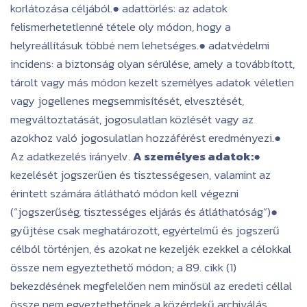
korlátozása céljából.● adattörlés: az adatok
felismerhetetlenné tétele oly módon, hogy a
helyreállításuk többé nem lehetséges.● adatvédelmi
incidens: a biztonság olyan sérülése, amely a továbbított,
tárolt vagy más módon kezelt személyes adatok véletlen
vagy jogellenes megsemmisítését, elvesztését,
megváltoztatását, jogosulatlan közlését vagy az
azokhoz való jogosulatlan hozzáférést eredményezi.●
Az adatkezelés irányelv.
A személyes adatok:
●
kezelését jogszerűen és tisztességesen, valamint az
érintett számára átlátható módon kell végezni
(“jogszerűség, tisztességes eljárás és átláthatóság”)●
gyűjtése csak meghatározott, egyértelmű és jogszerű
célból történjen, és azokat ne kezeljék ezekkel a célokkal
össze nem egyeztethető módon; a 89. cikk (1)
bekezdésének megfelelően nem minősül az eredeti céllal
össze nem egyeztethetőnek a közérdekű archiválás