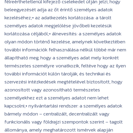
félreérthetetlenül kifejező cselekedet útján jelzi, hogy
beleegyezését adja az őt érintő személyes adatok
kezeléséhez;• az adatkezelés korlátozása: a tárolt
személyes adatok megjelölése jövőbeli kezelésük
korlátozása céljából;• álnevesítés: a személyes adatok
olyan módon történő kezelése, amelynek következtében
további információk felhasználása nélkül többé már nem
állapítható meg, hogy a személyes adat mely konkrét
természetes személyre vonatkozik, feltéve hogy az ilyen
további információt külön tárolják, és technikai és
szervezési intézkedések megtételével biztosított, hogy
azonosított vagy azonosítható természetes
személyekhez ezt a személyes adatot nem lehet
kapcsolni;• nyilvántartási rendszer: a személyes adatok
bármely módon – centralizált, decentralizált vagy
funkcionális vagy földrajzi szempontok szerint – tagolt
állománya, amely meghatározott ismérvek alapján