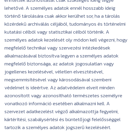
érintettek azonosítását csak szükséges ideig tegye
lehetővé. A személyes adatok ennél hosszabb ideig
történő tárolására csak akkor kerülhet sor, ha a tárolás
közérdekű archiválás céljából, tudományos és történelmi
kutatási célból vagy statisztikai célból történik. A
személyes adatok kezelését oly módon kell végezni, hogy
megfelelő technikai vagy szervezési intézkedések
alkalmazásával biztosítva legyen a személyes adatok
megfelelő biztonsága, az adatok jogosulatlan vagy
jogellenes kezelésével, véletlen elvesztésével,
megsemmisítésével vagy károsodásával szembeni
védelmet is ideértve. Az adatvédelem elveit minden
azonosított vagy azonosítható természetes személyre
vonatkozó információ esetében alkalmazni kell. A
szervezet adatkezelést végző alkalmazottja fegyelmi,
kártérítési, szabálysértési és büntetőjogi felelősséggel
tartozik a személyes adatok jogszerű kezeléséért.