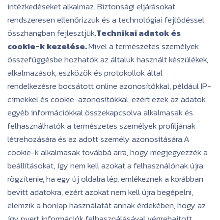
intézkedéseket alkalmaz. Biztonsági eljárásokat
rendszeresen ellenőrizzük és a technológiai fejlődéssel
összhangban fejlesztjük.
Technikai adatok és
cookie-k kezelése.
Mivel a természetes személyek
összefüggésbe hozhatók az általuk használt készülékek,
alkalmazások, eszközök és protokollok által
rendelkezésre bocsátott online azonosítókkal, például IP-
címekkel és cookie-azonosítókkal, ezért ezek az adatok
egyéb információkkal összekapcsolva alkalmasak és
felhasználhatók a természetes személyek profiljának
létrehozására és az adott személy azonosítására.A
cookie-k alkalmasak továbbá arra, hogy megjegyezzék a
beállításokat, így nem kell azokat a felhasználónak újra
rögzítenie, ha egy új oldalra lép, emlékeznek a korábban
bevitt adatokra, ezért azokat nem kell újra begépelni,
elemzik a honlap használatát annak érdekében, hogy az
így nyert információk felhasználásával végrehajtott