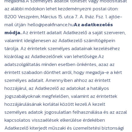
megadnia.A személyes adatok törlését vagy módosítását
az alábbi módokon lehet kezdeményezni: postai úton:
8200 Veszprém, Március 15. utca 7. A. lház. Fsz. 1. ajtóe-
mail útján: hello@peakfinance.hu
Az adatkezelés
módja.
Az érintett adatait Adatkezelő a saját szerveren,
valamint ideiglenesen az Adatkezelő számítógépein
tárolja. Az érintetek személyes adatainak kezeléséhez
kizárólag az Adatkezelőnek van lehetősége.Az
adatszolgáltatás minden esetben önkéntes, azaz az
érintett szabadon dönthet arról, hogy megadja-e a kért
személyes adatait. Amennyiben ahhoz az érintett
hozzájárul, az Adatkezelő az adatokat a hatályos
jogszabályoknak megfelelően, valamint az érintettek
hozzájárulásának korlátai között kezeli.A kezelt
személyes adatok jogosulatlan felhasználása és az azzal
kapcsolatos visszaélések elkerülése érdekében
Adatkezelő kiterjedt műszaki és üzemeltetési biztonsági