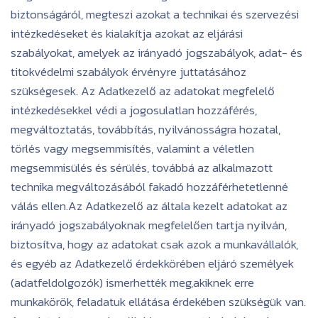
biztonságáról, megteszi azokat a technikai és szervezési
intézkedéseket és kialakítja azokat az eljárási
szabályokat, amelyek az irányadó jogszabályok, adat- és
titokvédelmi szabályok érvényre juttatásához
szükségesek. Az Adatkezelő az adatokat megfelelő
intézkedésekkel védi a jogosulatlan hozzáférés,
megváltoztatás, továbbítás, nyilvánosságra hozatal,
törlés vagy megsemmisítés, valamint a véletlen
megsemmisülés és sérülés, továbbá az alkalmazott
technika megváltozásából fakadó hozzáférhetetlenné
válás ellen.Az Adatkezelő az általa kezelt adatokat az
irányadó jogszabályoknak megfelelően tartja nyilván,
biztosítva, hogy az adatokat csak azok a munkavállalók,
és egyéb az Adatkezelő érdekkörében eljáró személyek
(adatfeldolgozók) ismerhették meg,akiknek erre
munkakörök, feladatuk ellátása érdekében szükségük van.