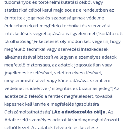
tudományos és történelmi kutatási célból vagy
statisztikai célból kerül majd sor, az e rendeletben az
érintettek jogainak és szabadságainak védelme
érdekében előírt megfelelő technikai és szervezési
intézkedések végrehajtására is figyelemmel (“korlátozott
tárolhatóság”)● kezelését oly módon kell végezni, hogy
megfelelő technikai vagy szervezési intézkedések
alkalmazásával biztosítva legyen a személyes adatok
megfelelő biztonsága, az adatok jogosulatlan vagy
jogellenes kezelésével, véletlen elvesztésével,
megsemmisítésével vagy károsodásával szembeni
védelmet is ideértve (“integritás és bizalmas jelleg”)Az
adatkezelő felelős a fentiek megfelelésért, továbbá
képesnek kell lennie e megfelelés igazolására
(“elszámoltathatóság”).
Az adatkezelés célja.
Az
Adatkezelő személyes adatot kizárólag meghatározott
célból kezel. Az adatok felvétele és kezelése