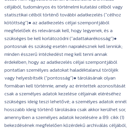
céljából, tudományos és történelmi kutatási célból vagy
statisztikai célból történő további adatkezelés (“célhoz
kötöttség”)● az adatkezelés céljai szempontjából
megfelelőek és relevánsak kell, hogy legyenek, és a
szükséges be kell korlátozódni (“adattakarékosság”)●
pontosnak és szükség esetén naprakésznek kell lenniük;
minden ésszerű intézkedést meg kell tenni annak
érdekében, hogy az adatkezelés céljai szempontjából
pontatlan személyes adatokat haladéktalanul töröljék
vagy helyesbítsék (“pontosság”)● tárolásának olyan
formában kell történnie, amely az érintettek azonosítását
csak a személyes adatok kezelése céljainak eléréséhez
szükséges ideig teszi lehetővé; a személyes adatok ennél
hosszabb ideig történő tárolására csak akkor kerülhet sor,
amennyiben a személyes adatok kezelésére a 89. cikk (1)
bekezdésének megfelelően közérdekű archiválás céljából,