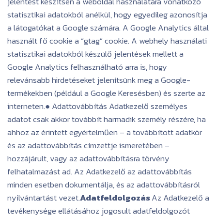
jelentést készítsen a weboldal használatára vonatkozó
statisztikai adatokból anélkül, hogy egyedileg azonosítja
a látogatókat a Google számára. A Google Analytics által
használt fő cookie a “gtag” cookie. A webhely használati
statisztikai adatokból készülő jelentések mellett a
Google Analytics felhasználható arra is, hogy
relevánsabb hirdetéseket jelenítsünk meg a Google-
termékekben (például a Google Keresésben) és szerte az
interneten.● Adattovábbítás Adatkezelő személyes
adatot csak akkor továbbít harmadik személy részére, ha
ahhoz az érintett egyértelműen – a továbbított adatkör
és az adattovábbítás címzettje ismeretében –
hozzájárult, vagy az adattovábbításra törvény
felhatalmazást ad. Az Adatkezelő az adattovábbítás
minden esetben dokumentálja, és az adattovábbításról
nyilvántartást vezet.
Adatfeldolgozás
Az Adatkezelő a
tevékenysége ellátásához jogosult adatfeldolgozót