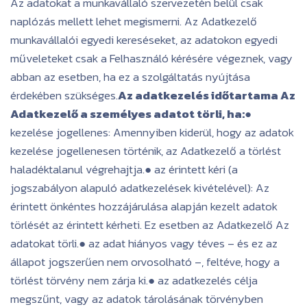
Az adatokat a munkavállaló szervezetén belül csak
naplózás mellett lehet megismerni. Az Adatkezelő
munkavállalói egyedi kereséseket, az adatokon egyedi
műveleteket csak a Felhasználó kérésére végeznek, vagy
abban az esetben, ha ez a szolgáltatás nyújtása
érdekében szükséges.
Az adatkezelés időtartama Az
Adatkezelő a személyes adatot törli, ha:
●
kezelése jogellenes: Amennyiben kiderül, hogy az adatok
kezelése jogellenesen történik, az Adatkezelő a törlést
haladéktalanul végrehajtja.● az érintett kéri (a
jogszabályon alapuló adatkezelések kivételével): Az
érintett önkéntes hozzájárulása alapján kezelt adatok
törlését az érintett kérheti. Ez esetben az Adatkezelő Az
adatokat törli.● az adat hiányos vagy téves – és ez az
állapot jogszerűen nem orvosolható –, feltéve, hogy a
törlést törvény nem zárja ki.● az adatkezelés célja
megszűnt, vagy az adatok tárolásának törvényben