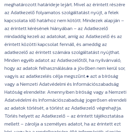
meghatározott határideje lejárt. Mivel az érintett részére
az Adatkezelő folyamatos szolgáltatást nyújt, a felek
kapcsolata idő határhoz nem kötött. Mindezek alapján –
az érintett kérésének hiányában – az Adatkezelő
mindaddig kezeli az adatokat, amíg az Adatkezelő és az
érintett közötti kapcsolat fennáll, és ameddig az
adatkezelő az érintett számára szolgáltatást nyújthat.
Minden egyéb adatot az Adatkezelőtől, ha nyilvánvaló,
hogy az adatok felhasználására a jövőben nem kerül sor,
vagyis az adatkezelés célja megszűnt.● azt a bíróság
vagy a Nemzeti Adatvédelmi és Információszabadság
Hatóság elrendelte: Amennyiben bíróság vagy a Nemzeti
Adatvédelmi és Információszabadság jogerősen elrendeli
az adatok törlését, a törlést az Adatkezelő végrehajtja.
Törlés helyett az Adatkezelő – az érintett tájékoztatása
mellett – zárolja a személyes adatot, ha az érintett ezt
kéri, vagy ha a rendelkezésére álló információk alapján