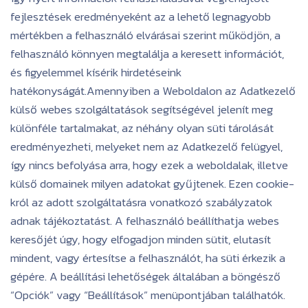
fejlesztések eredményeként az a lehető legnagyobb
mértékben a felhasználó elvárásai szerint működjön, a
felhasználó könnyen megtalálja a keresett információt,
és figyelemmel kísérik hirdetéseink
hatékonyságát.Amennyiben a Weboldalon az Adatkezelő
külső webes szolgáltatások segítségével jelenít meg
különféle tartalmakat, az néhány olyan süti tárolását
eredményezheti, melyeket nem az Adatkezelő felügyel,
így nincs befolyása arra, hogy ezek a weboldalak, illetve
külső domainek milyen adatokat gyűjtenek. Ezen cookie-
król az adott szolgáltatásra vonatkozó szabályzatok
adnak tájékoztatást. A felhasználó beállíthatja webes
keresőjét úgy, hogy elfogadjon minden sütit, elutasít
mindent, vagy értesítse a felhasználót, ha süti érkezik a
gépére. A beállítási lehetőségek általában a böngésző
“Opciók” vagy “Beállítások” menüpontjában találhatók.