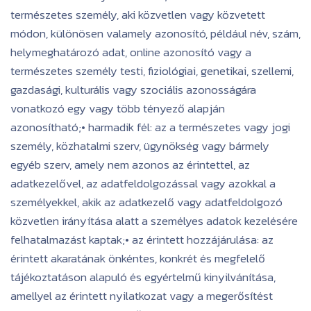
természetes személy, aki közvetlen vagy közvetett
módon, különösen valamely azonosító, például név, szám,
helymeghatározó adat, online azonosító vagy a
természetes személy testi, fiziológiai, genetikai, szellemi,
gazdasági, kulturális vagy szociális azonosságára
vonatkozó egy vagy több tényező alapján
azonosítható;• harmadik fél: az a természetes vagy jogi
személy, közhatalmi szerv, ügynökség vagy bármely
egyéb szerv, amely nem azonos az érintettel, az
adatkezelővel, az adatfeldolgozással vagy azokkal a
személyekkel, akik az adatkezelő vagy adatfeldolgozó
közvetlen irányítása alatt a személyes adatok kezelésére
felhatalmazást kaptak;• az érintett hozzájárulása: az
érintett akaratának önkéntes, konkrét és megfelelő
tájékoztatáson alapuló és egyértelmű kinyilvánítása,
amellyel az érintett nyilatkozat vagy a megerősítést