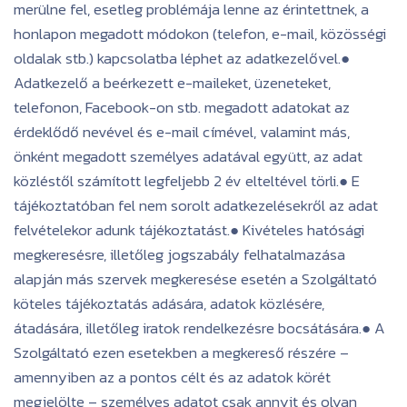
merülne fel, esetleg problémája lenne az érintettnek, a
honlapon megadott módokon (telefon, e-mail, közösségi
oldalak stb.) kapcsolatba léphet az adatkezelővel.●
Adatkezelő a beérkezett e-maileket, üzeneteket,
telefonon, Facebook-on stb. megadott adatokat az
érdeklődő nevével és e-mail címével, valamint más,
önként megadott személyes adatával együtt, az adat
közléstől számított legfeljebb 2 év elteltével törli.● E
tájékoztatóban fel nem sorolt adatkezelésekről az adat
felvételekor adunk tájékoztatást.● Kivételes hatósági
megkeresésre, illetőleg jogszabály felhatalmazása
alapján más szervek megkeresése esetén a Szolgáltató
köteles tájékoztatás adására, adatok közlésére,
átadására, illetőleg iratok rendelkezésre bocsátására.● A
Szolgáltató ezen esetekben a megkereső részére –
amennyiben az a pontos célt és az adatok körét
megjelölte – személyes adatot csak annyit és olyan