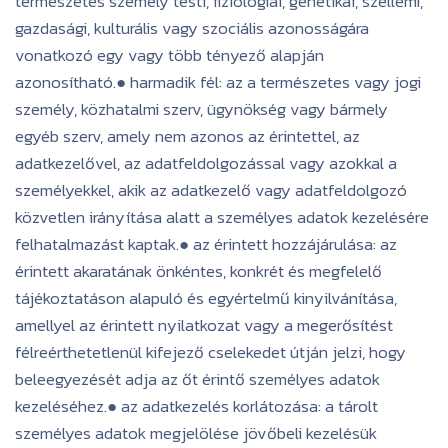
természetes személy testi, fiziológiai, genetikai, szellemi,
gazdasági, kulturális vagy szociális azonosságára
vonatkozó egy vagy több tényező alapján
azonosítható.● harmadik fél: az a természetes vagy jogi
személy, közhatalmi szerv, ügynökség vagy bármely
egyéb szerv, amely nem azonos az érintettel, az
adatkezelővel, az adatfeldolgozással vagy azokkal a
személyekkel, akik az adatkezelő vagy adatfeldolgozó
közvetlen irányítása alatt a személyes adatok kezelésére
felhatalmazást kaptak.● az érintett hozzájárulása: az
érintett akaratának önkéntes, konkrét és megfelelő
tájékoztatáson alapuló és egyértelmű kinyilvánítása,
amellyel az érintett nyilatkozat vagy a megerősítést
félreérthetetlenül kifejező cselekedet útján jelzi, hogy
beleegyezését adja az őt érintő személyes adatok
kezeléséhez.● az adatkezelés korlátozása: a tárolt
személyes adatok megjelölése jövőbeli kezelésük