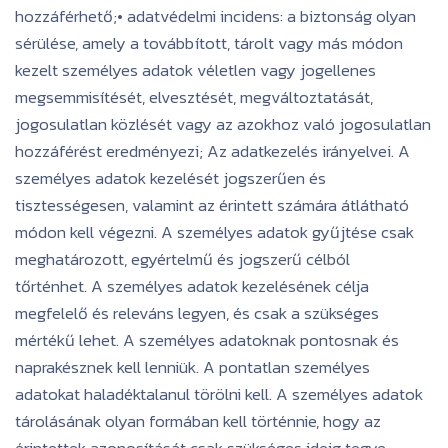
hozzáférhető;• adatvédelmi incidens: a biztonság olyan
sérülése, amely a továbbított, tárolt vagy más módon
kezelt személyes adatok véletlen vagy jogellenes
megsemmisítését, elvesztését, megváltoztatását,
jogosulatlan közlését vagy az azokhoz való jogosulatlan
hozzáférést eredményezi; Az adatkezelés irányelvei. A
személyes adatok kezelését jogszerűen és
tisztességesen, valamint az érintett számára átlátható
módon kell végezni. A személyes adatok gyűjtése csak
meghatározott, egyértelmű és jogszerű célból
tőrténhet. A személyes adatok kezelésének célja
megfelelő és releváns legyen, és csak a szükséges
mértékű lehet. A személyes adatoknak pontosnak és
naprakésznek kell lenniük. A pontatlan személyes
adatokat haladéktalanul törölni kell. A személyes adatok
tárolásának olyan formában kell történnie, hogy az