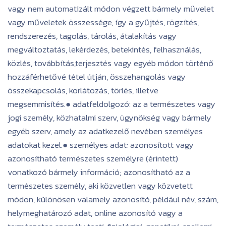
vagy nem automatizált módon végzett bármely művelet
vagy műveletek összessége, így a gyűjtés, rögzítés,
rendszerezés, tagolás, tárolás, átalakítás vagy
megváltoztatás, lekérdezés, betekintés, felhasználás,
közlés, továbbítás,terjesztés vagy egyéb módon történő
hozzáférhetővé tétel útján, összehangolás vagy
összekapcsolás, korlátozás, törlés, illetve
megsemmisítés.● adatfeldolgozó: az a természetes vagy
jogi személy, közhatalmi szerv, ügynökség vagy bármely
egyéb szerv, amely az adatkezelő nevében személyes
adatokat kezel.● személyes adat: azonosított vagy
azonosítható természetes személyre (érintett)
vonatkozó bármely információ; azonosítható az a
természetes személy, aki közvetlen vagy közvetett
módon, különösen valamely azonosító, például név, szám,
helymeghatározó adat, online azonosító vagy a