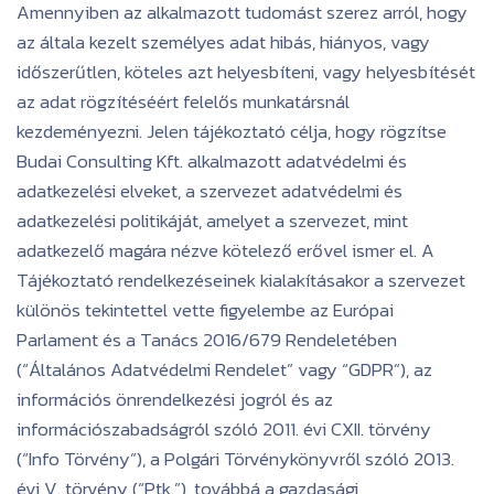
Amennyiben az alkalmazott tudomást szerez arról, hogy
az általa kezelt személyes adat hibás, hiányos, vagy
időszerűtlen, köteles azt helyesbíteni, vagy helyesbítését
az adat rögzítéséért felelős munkatársnál
kezdeményezni. Jelen tájékoztató célja, hogy rögzítse
Budai Consulting Kft. alkalmazott adatvédelmi és
adatkezelési elveket, a szervezet adatvédelmi és
adatkezelési politikáját, amelyet a szervezet, mint
adatkezelő magára nézve kötelező erővel ismer el. A
Tájékoztató rendelkezéseinek kialakításakor a szervezet
különös tekintettel vette figyelembe az Európai
Parlament és a Tanács 2016/679 Rendeletében
(“Általános Adatvédelmi Rendelet” vagy “GDPR”), az
információs önrendelkezési jogról és az
információszabadságról szóló 2011. évi CXII. törvény
(“Info Törvény”), a Polgári Törvénykönyvről szóló 2013.
évi V. törvény (“Ptk.”), továbbá a gazdasági