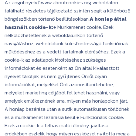
Az angol nyelvűwww.aboutcookies.org weboldalon
található részletes tájékoztató szintén segít a különböző
böngészőkben történő beállításokban.
A honlap által
használt cookie-k:
● Munkamenet cookie: Ezek
nélkülözhetetlenek a weboldalunkon történő
navigáláshoz, weboldalunk kulcsfontosságú funkcióinak
működéséhez és a védett tartalmak eléréséhez. Ezek a
cookie-k az adatlapok kitöltéséhez szükséges
információkat és esetenként az Ön által kiválasztott
nyelvet tárolják, és nem gyűjtenek Önről olyan
információkat, melyekkel Önt azonosítani lehetne,
melyeket marketing céljából fel lehet használni, vagy
amelyek emlékeznének arra, milyen más honlapokon járt.
A honlap bezárása után a sütik automatikusan törlődnek
és a munkamenet lezárásra kerül.● Funkcionális cookie:
Ezek a cookie-k a felhasználói élmény javítása
érdekében észlelik, hogy milyen eszközzel nyitotta meg a