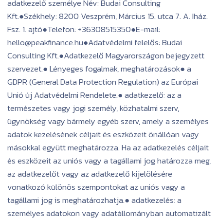
adatkezelő személye Név: Budai Consulting
Kft.●Székhely: 8200 Veszprém, Március 15. utca 7. A. Iház.
Fsz. 1. ajtó●Telefon: +36308515350●E-mail:
hello@peakfinance.hu●Adatvédelmi felelős: Budai
Consulting Kft.●Adatkezelő Magyarországon bejegyzett
szervezet.● Lényeges fogalmak, meghatározások● a
GDPR (General Data Protection Regulation) az Európai
Unió új Adatvédelmi Rendelete.● adatkezelő: az a
természetes vagy jogi személy, közhatalmi szerv,
ügynökség vagy bármely egyéb szerv, amely a személyes
adatok kezelésének céljait és eszközeit önállóan vagy
másokkal együtt meghatározza. Ha az adatkezelés céljait
és eszközeit az uniós vagy a tagállami jog határozza meg,
az adatkezelőt vagy az adatkezelő kijelölésére
vonatkozó különös szempontokat az uniós vagy a
tagállami jog is meghatározhatja.● adatkezelés: a
személyes adatokon vagy adatállományban automatizált