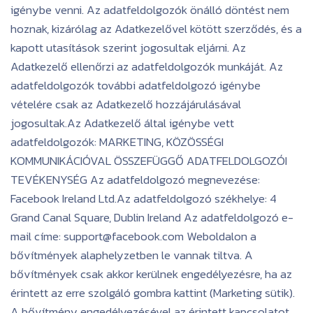
igénybe venni. Az adatfeldolgozók önálló döntést nem
hoznak, kizárólag az Adatkezelővel kötött szerződés, és a
kapott utasítások szerint jogosultak eljárni. Az
Adatkezelő ellenőrzi az adatfeldolgozók munkáját. Az
adatfeldolgozók további adatfeldolgozó igénybe
vételére csak az Adatkezelő hozzájárulásával
jogosultak.Az Adatkezelő által igénybe vett
adatfeldolgozók: MARKETING, KÖZÖSSÉGI
KOMMUNIKÁCIÓVAL ÖSSZEFÜGGŐ ADATFELDOLGOZÓI
TEVÉKENYSÉG Az adatfeldolgozó megnevezése:
Facebook Ireland Ltd.Az adatfeldolgozó székhelye: 4
Grand Canal Square, Dublin Ireland Az adatfeldolgozó e-
mail címe: support@facebook.com Weboldalon a
bővítmények alaphelyzetben le vannak tiltva. A
bővítmények csak akkor kerülnek engedélyezésre, ha az
érintett az erre szolgáló gombra kattint (Marketing sütik).
A bővítmény engedélyezésével az érintett kapcsolatot