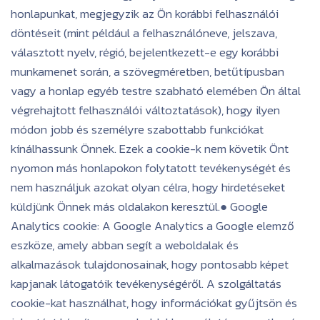
honlapunkat, megjegyzik az Ön korábbi felhasználói
döntéseit (mint például a felhasználóneve, jelszava,
választott nyelv, régió, bejelentkezett-e egy korábbi
munkamenet során, a szövegméretben, betűtípusban
vagy a honlap egyéb testre szabható elemében Ön által
végrehajtott felhasználói változtatások), hogy ilyen
módon jobb és személyre szabottabb funkciókat
kínálhassunk Önnek. Ezek a cookie-k nem követik Önt
nyomon más honlapokon folytatott tevékenységét és
nem használjuk azokat olyan célra, hogy hirdetéseket
küldjünk Önnek más oldalakon keresztül.● Google
Analytics cookie: A Google Analytics a Google elemző
eszköze, amely abban segít a weboldalak és
alkalmazások tulajdonosainak, hogy pontosabb képet
kapjanak látogatóik tevékenységéről. A szolgáltatás
cookie-kat használhat, hogy információkat gyűjtsön és