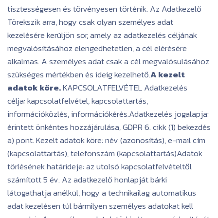
tisztességesen és törvényesen történik. Az Adatkezelő
Törekszik arra, hogy csak olyan személyes adat
kezelésére kerüljön sor, amely az adatkezelés céljának
megvalósításához elengedhetetlen, a cél elérésére
alkalmas. A személyes adat csak a cél megvalósulásához
szükséges mértékben és ideig kezelhető.
A kezelt
adatok köre.
KAPCSOLATFELVÉTEL Adatkezelés
célja: kapcsolatfelvétel, kapcsolattartás,
információközlés, információkérés.Adatkezelés jogalapja:
érintett önkéntes hozzájárulása, GDPR 6. cikk (1) bekezdés
a) pont. Kezelt adatok köre: név (azonosítás), e-mail cím
(kapcsolattartás), telefonszám (kapcsolattartás)Adatok
törlésének határideje: az utolsó kapcsolatfelvételtől
számított 5 év. Az adatkezelő honlapját bárki
látogathatja anélkül, hogy a technikailag automatikus
adat kezelésen túl bármilyen személyes adatokat kell