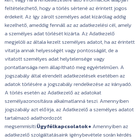
feltételezhető, hogy a törlés sértené az érintett jogos
érdekeit. Az így zárolt személyes adat kizárólag addig
kezelhető, ameddig fennáll az az adatkezelési cél, amely
a személyes adat törlését kizárta. Az Adatkezelő
megjelöli az általa kezelt személyes adatot, ha az érintett
vitatja annak helyességét vagy pontosságát, de a
vitatott személyes adat helytelensége vagy
pontatlansága nem állapítható meg egyértelműen. A
jogszabály által elrendelt adatkezelések esetében az
adatok törlésére a jogszabály rendelkezése az irányadó.
A törlés esetén az Adatkezelő az adatokat
személyazonosításra alkalmatlanná teszi. Amennyiben
jogszabály azt előírja, az Adatkezelő a személyes adatot
tartalmazó adathordozót
megsemmisíti.
Ügyfélkapcsolatok
● Amennyiben az
adatkezelő szolgáltatásaink igénybevétele során kérdés